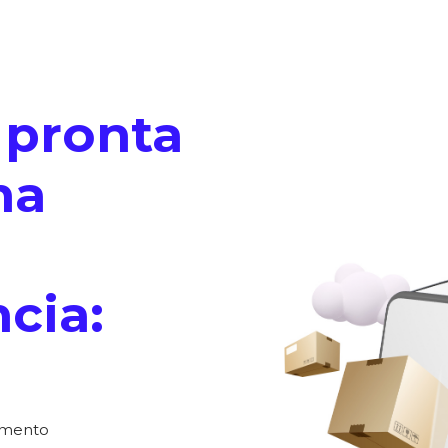
 pronta
na
cia:
amento