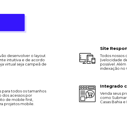
Site Respo
vão desenvolver o layout
Todos nossos 
te intuitiva e de acordo
(velocidade de
oja virtual seja campeã de
possível. Alé
indexação no G
Integrado 
s para todos os tamanhos
Venda seus pro
o dos acessos por
como Submarin
to de mobile first,
Casas Bahia e 
a projetos mobile.