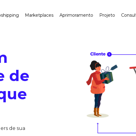
shipping
Marketplaces
Aprimoramento
Projeto
Consul
m
e de
oque
ders de sua