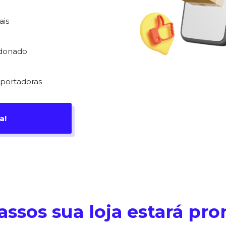
ais
ndonado
sportadoras
a!
ssos sua loja estará pro