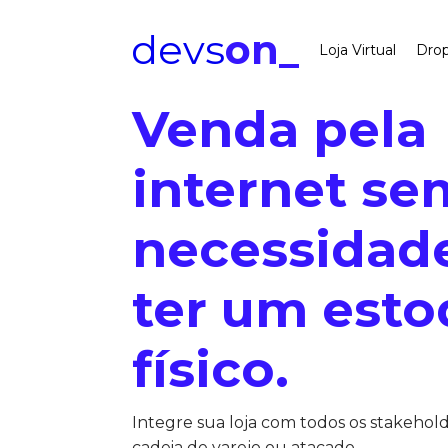
devs
on_
Loja Virtual
Drop
Venda pela
internet se
necessidad
ter um est
físico.
Integre sua loja com todos os stakehol
cadeia de varejo ou atacado.