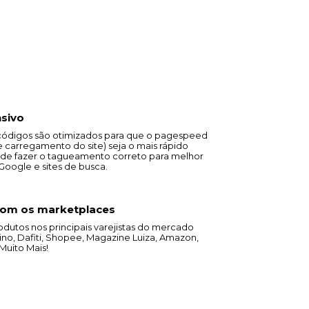
nsivo
códigos são otimizados para que o pagespeed
 carregamento do site) seja o mais rápido
m de fazer o tagueamento correto para melhor
oogle e sites de busca.
com os marketplaces
dutos nos principais varejistas do mercado
o, Dafiti, Shopee, Magazine Luiza, Amazon,
Muito Mais!